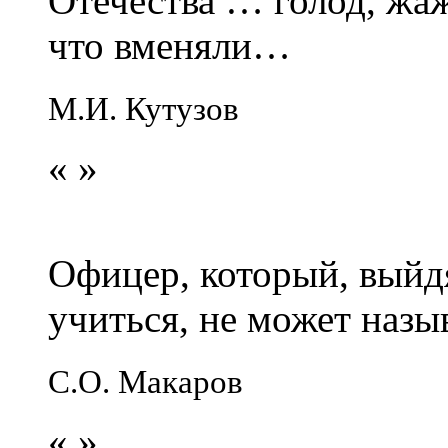
Отечества … голод, жаж
что вменяли…
М.И. Кутузов
«
»
Офицер, который, выйдя
учиться, не может наз
С.О. Макаров
«
»