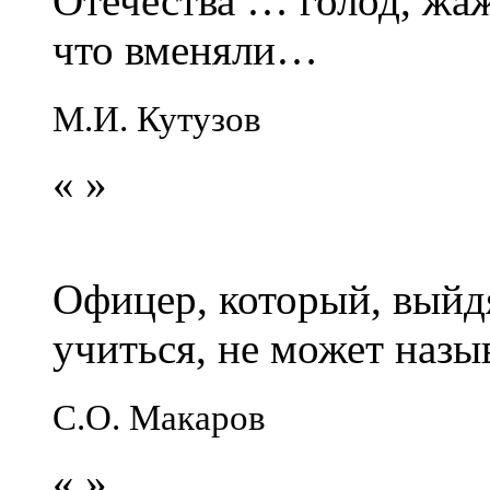
Отечества … голод, жаж
что вменяли…
М.И. Кутузов
«
»
Офицер, который, выйдя
учиться, не может наз
С.О. Макаров
«
»