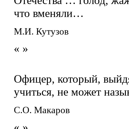
Отечества … голод, жаж
что вменяли…
М.И. Кутузов
«
»
Офицер, который, выйдя
учиться, не может наз
С.О. Макаров
«
»