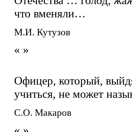
Отечества … голод, жаж
что вменяли…
М.И. Кутузов
«
»
Офицер, который, выйдя
учиться, не может наз
С.О. Макаров
«
»