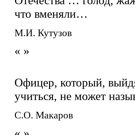
Отечества … голод, жаж
что вменяли…
М.И. Кутузов
«
»
Офицер, который, выйдя
учиться, не может наз
С.О. Макаров
«
»