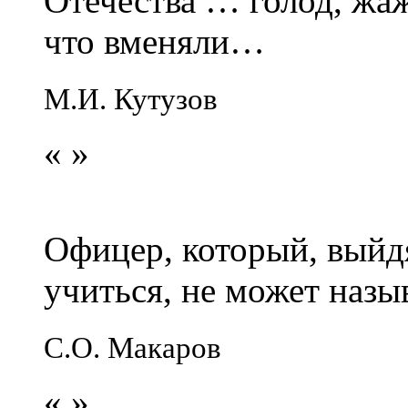
Отечества … голод, жаж
что вменяли…
М.И. Кутузов
«
»
Офицер, который, выйдя
учиться, не может наз
С.О. Макаров
«
»