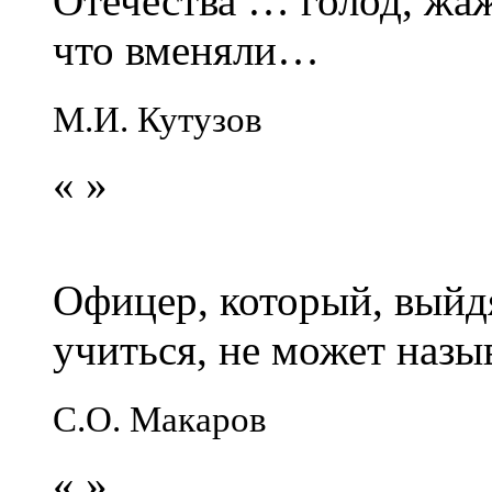
Отечества … голод, жаж
что вменяли…
М.И. Кутузов
«
»
Офицер, который, выйдя
учиться, не может наз
С.О. Макаров
«
»