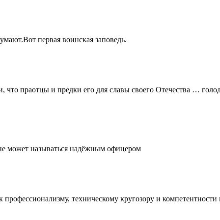
думают.Вот первая воинская заповедь.
и, что праотцы и предки его для славы своего Отечества … голо
, не может называться надёжным офицером
е к профессионализму, техническому кругозору и компетентност