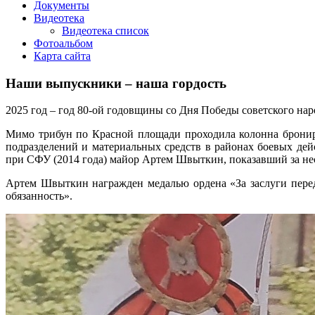
Документы
Видеотека
Видеотека список
Фотоальбом
Карта сайта
Наши выпускники – наша гордость
2025 год – год 80-ой годовщины со Дня Победы советского на
Мимо трибун по Красной площади проходила колонна бронир
подразделений и материальных средств в районах боевых де
при СФУ (2014 года) майор Артем Швыткин, показавший за не
Артем Швыткин награжден медалью ордена «За заслуги перед
обязанность».