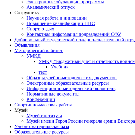
Электронные обучающие программы
Академический отпуск
Сотруднику
Научная работа и инновации
Повышение квалификации ППС
Спорт, отдых
Контактная информация подразделений СФУ
Добровольный студенческий пожарно-спасательный отря
Объявления
Методический кабинет
УМКД
УМКД "Бюджетный учёт и отчётность воинск
Учебник
тест
Образцы учебно-методических документов
Электронные образовательные ресурсы
Информационно-методический бюллетень
Нормативные документы
Конференции
Спортивно-массовая работа
Музей
Музей института
Музей имени Героя России генерала армии Виктор
Учебно-материальная база
Образовательные ресурсы