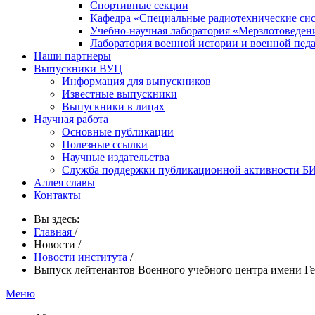
Спортивные секции
Кафедра «Специальные радиотехнические си
Учебно-научная лаборатория «Мерзлотоведен
Лаборатория военной истории и военной пед
Наши партнеры
Выпускники ВУЦ
Информация для выпускников
Известные выпускники
Выпускники в лицах
Научная работа
Основные публикации
Полезные ссылки
Научные издательства
Служба поддержки публикационной активности 
Аллея славы
Контакты
Вы здесь:
Главная
/
Новости
/
Новости института
/
Выпуск лейтенантов Военного учебного центра имени Ге
Меню