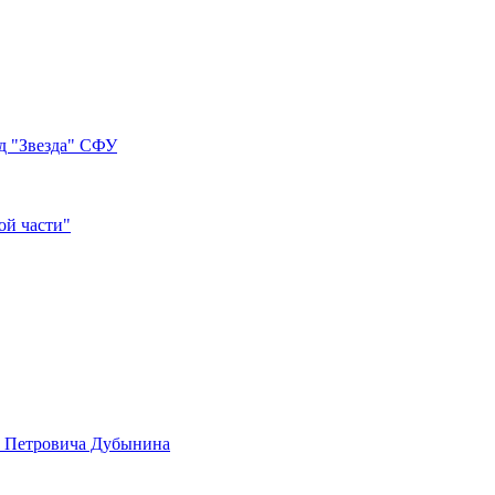
д "Звезда" СФУ
ой части"
а Петровича Дубынина