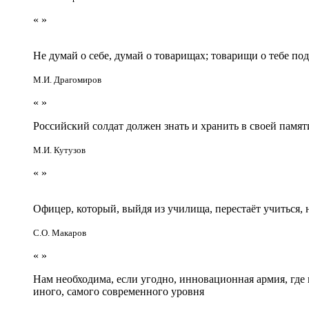
«
»
Не думай о себе, думай о товарищах; товарищи о тебе по
М.И. Драгомиров
«
»
Российский солдат должен знать и хранить в своей памят
М.И. Кутузов
«
»
Офицер, который, выйдя из училища, перестаёт учиться
С.О. Макаров
«
»
Нам необходима, если угодно, инновационная армия, гд
иного, самого современного уровня