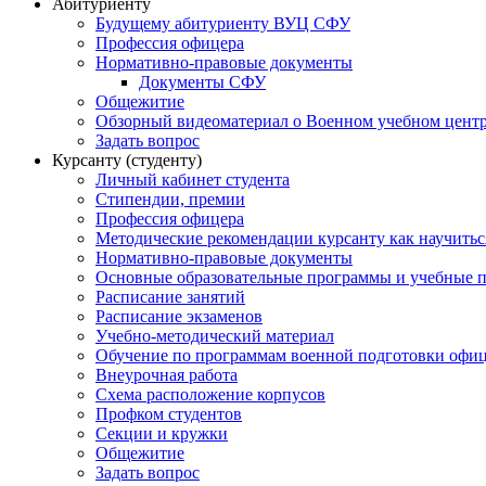
Абитуриенту
Будущему абитуриенту ВУЦ СФУ
Профессия офицера
Нормативно-правовые документы
Документы СФУ
Общежитие
Обзорный видеоматериал о Военном учебном центр
Задать вопрос
Курсанту (студенту)
Личный кабинет студента
Стипендии, премии
Профессия офицера
Методические рекомендации курсанту как научитьс
Нормативно-правовые документы
Основные образовательные программы и учебные 
Расписание занятий
Расписание экзаменов
Учебно-методический материал
Обучение по программам военной подготовки офицер
Внеурочная работа
Схема расположение корпусов
Профком студентов
Секции и кружки
Общежитие
Задать вопрос