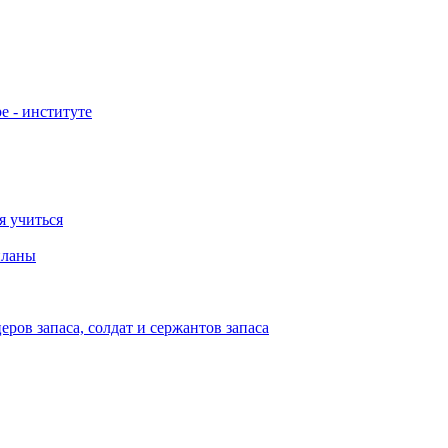
е - институте
я учиться
планы
ов запаса, солдат и сержантов запаса