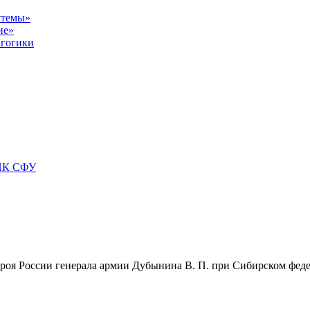
стемы»
ие»
агогики
БИК СФУ
роя России генерала армии Дубынина В. П. при Сибирском фед