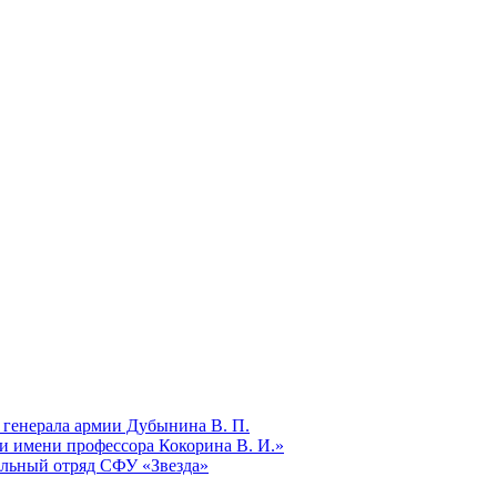
 генерала армии Дубынина В. П.
и имени профессора Кокорина В. И.»
ельный отряд СФУ «Звезда»