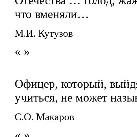
Отечества … голод, жаж
что вменяли…
М.И. Кутузов
«
»
Офицер, который, выйдя
учиться, не может наз
С.О. Макаров
«
»