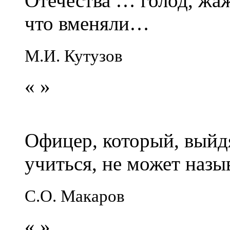
Отечества … голод, жаж
что вменяли…
М.И. Кутузов
«
»
Офицер, который, выйдя
учиться, не может наз
С.О. Макаров
«
»