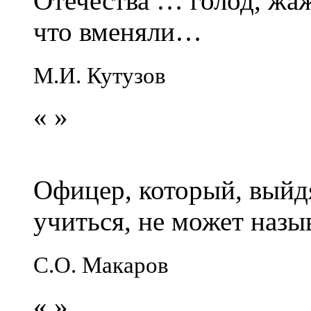
Отечества … голод, жаж
что вменяли…
М.И. Кутузов
«
»
Офицер, который, выйдя
учиться, не может наз
С.О. Макаров
«
»