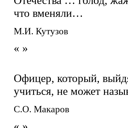
Отечества … голод, жаж
что вменяли…
М.И. Кутузов
«
»
Офицер, который, выйдя
учиться, не может наз
С.О. Макаров
«
»