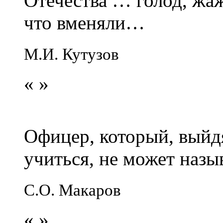
Отечества … голод, жаж
что вменяли…
М.И. Кутузов
«
»
Офицер, который, выйдя
учиться, не может наз
С.О. Макаров
«
»