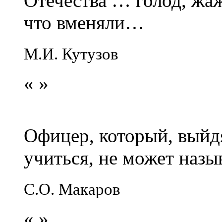
Отечества … голод, жаж
что вменяли…
М.И. Кутузов
«
»
Офицер, который, выйдя
учиться, не может наз
С.О. Макаров
«
»