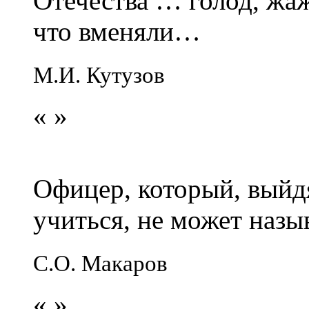
Отечества … голод, жаж
что вменяли…
М.И. Кутузов
«
»
Офицер, который, выйдя
учиться, не может наз
С.О. Макаров
«
»