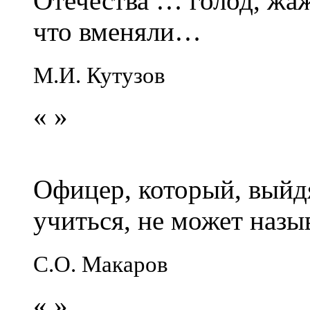
Отечества … голод, жаж
что вменяли…
М.И. Кутузов
«
»
Офицер, который, выйдя
учиться, не может наз
С.О. Макаров
«
»