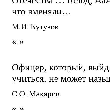
Отечества … голод, жаж
что вменяли…
М.И. Кутузов
«
»
Офицер, который, выйдя
учиться, не может наз
С.О. Макаров
«
»