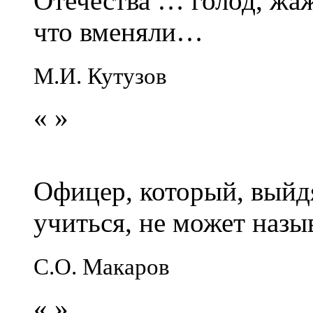
Отечества … голод, жаж
что вменяли…
М.И. Кутузов
«
»
Офицер, который, выйдя
учиться, не может наз
С.О. Макаров
«
»