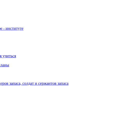
е - институте
я учиться
планы
ов запаса, солдат и сержантов запаса