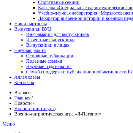
Спортивные секции
Кафедра «Специальные радиотехнические си
Учебно-научная лаборатория «Мерзлотоведен
Лаборатория военной истории и военной пед
Наши партнеры
Выпускники ВУЦ
Информация для выпускников
Известные выпускники
Выпускники в лицах
Научная работа
Основные публикации
Полезные ссылки
Научные издательства
Служба поддержки публикационной активности 
Аллея славы
Контакты
Вы здесь:
Главная
/
Новости
/
Новости института
/
Военно-патриотическая игра «Я-Патриот»
Меню