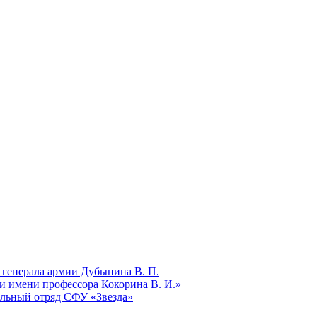
 генерала армии Дубынина В. П.
и имени профессора Кокорина В. И.»
ельный отряд СФУ «Звезда»