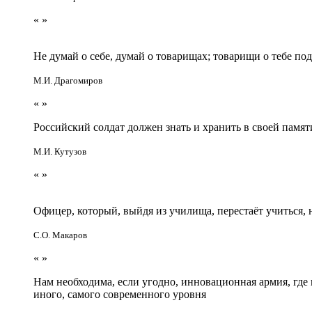
«
»
Не думай о себе, думай о товарищах; товарищи о тебе по
М.И. Драгомиров
«
»
Российский солдат должен знать и хранить в своей памят
М.И. Кутузов
«
»
Офицер, который, выйдя из училища, перестаёт учиться
С.О. Макаров
«
»
Нам необходима, если угодно, инновационная армия, гд
иного, самого современного уровня