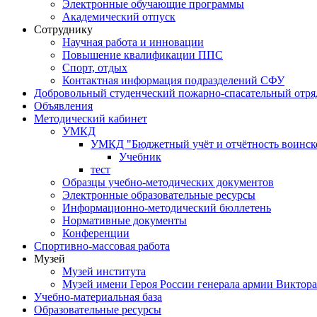
Электронные обучающие программы
Академический отпуск
Сотруднику
Научная работа и инновации
Повышение квалификации ППС
Спорт, отдых
Контактная информация подразделений СФУ
Добровольный студенческий пожарно-спасательный отря
Объявления
Методический кабинет
УМКД
УМКД "Бюджетный учёт и отчётность воинск
Учебник
тест
Образцы учебно-методических документов
Электронные образовательные ресурсы
Информационно-методический бюллетень
Нормативные документы
Конференции
Спортивно-массовая работа
Музей
Музей института
Музей имени Героя России генерала армии Виктор
Учебно-материальная база
Образовательные ресурсы