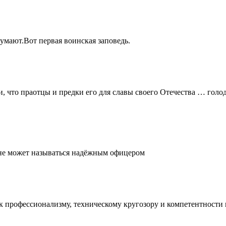
думают.Вот первая воинская заповедь.
и, что праотцы и предки его для славы своего Отечества … голо
, не может называться надёжным офицером
е к профессионализму, техническому кругозору и компетентност