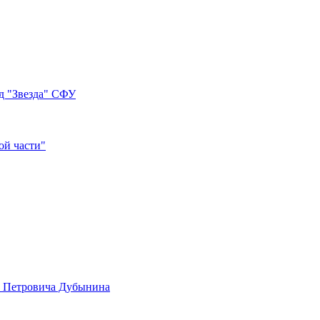
д "Звезда" СФУ
ой части"
а Петровича Дубынина