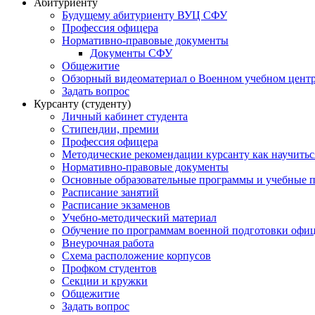
Абитуриенту
Будущему абитуриенту ВУЦ СФУ
Профессия офицера
Нормативно-правовые документы
Документы СФУ
Общежитие
Обзорный видеоматериал о Военном учебном центр
Задать вопрос
Курсанту (студенту)
Личный кабинет студента
Стипендии, премии
Профессия офицера
Методические рекомендации курсанту как научитьс
Нормативно-правовые документы
Основные образовательные программы и учебные 
Расписание занятий
Расписание экзаменов
Учебно-методический материал
Обучение по программам военной подготовки офицер
Внеурочная работа
Схема расположение корпусов
Профком студентов
Секции и кружки
Общежитие
Задать вопрос