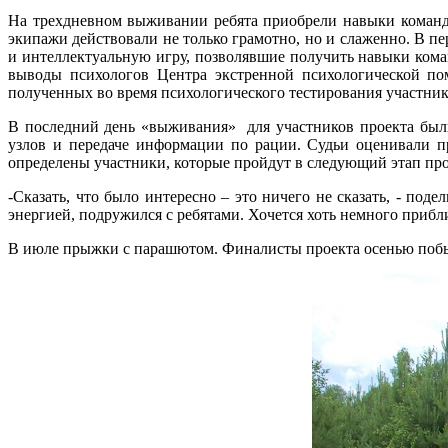
На трехдневном выживании ребята приобрели навыки командн
экипажи действовали не только грамотно, но и слаженно. В п
и интеллектуальную игру, позволявшие получить навыки кома
выводы психологов Центра экстренной психологической п
полученных во время психологического тестирования участник
В последний день «выживания» для участников проекта были
узлов и передаче информации по рации. Судьи оценивали п
определены участники, которые пройдут в следующий этап про
-Сказать, что было интересно – это ничего не сказать, - 
энергией, подружился с ребятами. Хочется хоть немного прибли
В июле прыжки с парашютом. Финалисты проекта осенью побы