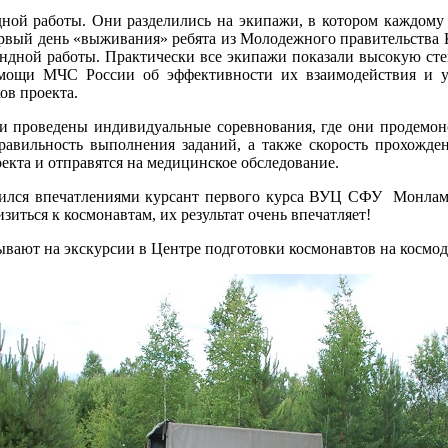
ой работы. Они разделились на экипажи, в котором каждому уч
ервый день «выживания» ребята из Молодежного правительства К
ндной работы. Практически все экипажи показали высокую сте
омощи МЧС России об эффективности их взаимодействия и 
ов проекта.
 проведены индивидуальные соревнования, где они продемонс
равильность выполнения заданий, а также скорость прохожден
екта и отправятся на медицинское обследование.
поделился впечатлениями курсант первого курса ВУЦ СФУ Монл
зиться к космонавтам, их результат очень впечатляет!
вают на экскурсии в Центре подготовки космонавтов на космо