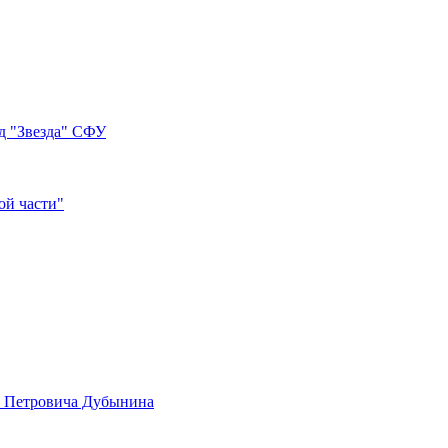
д "Звезда" СФУ
ой части"
а Петровича Дубынина