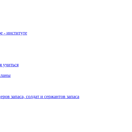
е - институте
я учиться
планы
ов запаса, солдат и сержантов запаса