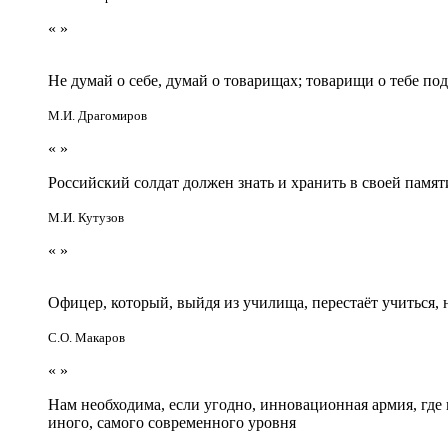
«
»
Не думай о себе, думай о товарищах; товарищи о тебе по
М.И. Драгомиров
«
»
Российский солдат должен знать и хранить в своей памят
М.И. Кутузов
«
»
Офицер, который, выйдя из училища, перестаёт учиться
С.О. Макаров
«
»
Нам необходима, если угодно, инновационная армия, гд
иного, самого современного уровня