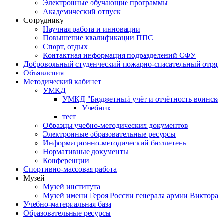
Электронные обучающие программы
Академический отпуск
Сотруднику
Научная работа и инновации
Повышение квалификации ППС
Спорт, отдых
Контактная информация подразделений СФУ
Добровольный студенческий пожарно-спасательный отря
Объявления
Методический кабинет
УМКД
УМКД "Бюджетный учёт и отчётность воинск
Учебник
тест
Образцы учебно-методических документов
Электронные образовательные ресурсы
Информационно-методический бюллетень
Нормативные документы
Конференции
Спортивно-массовая работа
Музей
Музей института
Музей имени Героя России генерала армии Виктор
Учебно-материальная база
Образовательные ресурсы