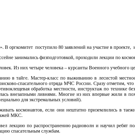
». В оргкомитет поступило 80 заявлений на участие в проекте, 
бассейне занимались физподготовкой, проходили лекции по космо
ловек. Из них четыре человека – курсанты Военного учебного це
нию в тайге. Мастер-класс по выживанию в лесистой местност
оисково-спасательного отряда МЧС России. Сразу отметим, чт
тивоклещевая обработка местности, инструктаж по технике без
енялась внезапными ливнями. Многие из них впервые жили в по
ециально для экстремальных условий).
ыживать космонавтов, если они нештатно приземлились в таежн
пажей МКС.
овел лекцию по распространению радиоволн и научил ребят по
мацию спасательным службам.