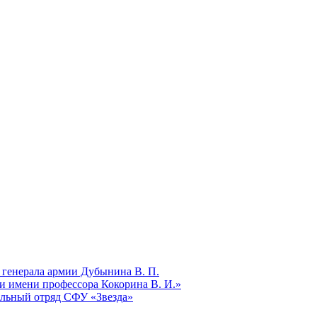
 генерала армии Дубынина В. П.
и имени профессора Кокорина В. И.»
ельный отряд СФУ «Звезда»