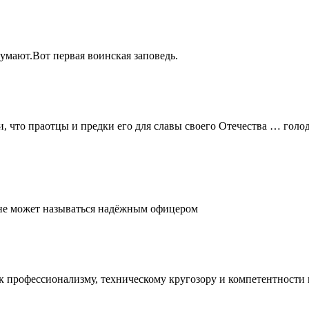
думают.Вот первая воинская заповедь.
и, что праотцы и предки его для славы своего Отечества … голо
, не может называться надёжным офицером
е к профессионализму, техническому кругозору и компетентност