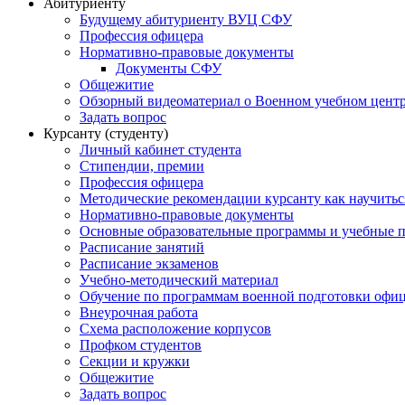
Абитуриенту
Будущему абитуриенту ВУЦ СФУ
Профессия офицера
Нормативно-правовые документы
Документы СФУ
Общежитие
Обзорный видеоматериал о Военном учебном центр
Задать вопрос
Курсанту (студенту)
Личный кабинет студента
Стипендии, премии
Профессия офицера
Методические рекомендации курсанту как научитьс
Нормативно-правовые документы
Основные образовательные программы и учебные 
Расписание занятий
Расписание экзаменов
Учебно-методический материал
Обучение по программам военной подготовки офицер
Внеурочная работа
Схема расположение корпусов
Профком студентов
Секции и кружки
Общежитие
Задать вопрос