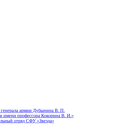
 генерала армии Дубынина В. П.
и имени профессора Кокорина В. И.»
ельный отряд СФУ «Звезда»