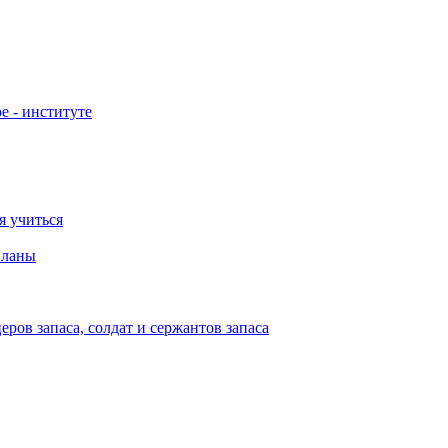
е - институте
я учиться
планы
ов запаса, солдат и сержантов запаса