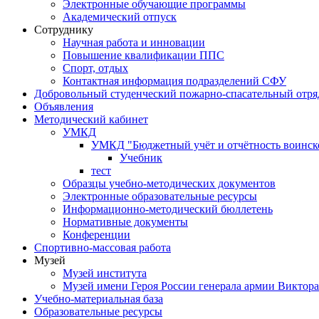
Электронные обучающие программы
Академический отпуск
Сотруднику
Научная работа и инновации
Повышение квалификации ППС
Спорт, отдых
Контактная информация подразделений СФУ
Добровольный студенческий пожарно-спасательный отря
Объявления
Методический кабинет
УМКД
УМКД "Бюджетный учёт и отчётность воинск
Учебник
тест
Образцы учебно-методических документов
Электронные образовательные ресурсы
Информационно-методический бюллетень
Нормативные документы
Конференции
Спортивно-массовая работа
Музей
Музей института
Музей имени Героя России генерала армии Виктор
Учебно-материальная база
Образовательные ресурсы