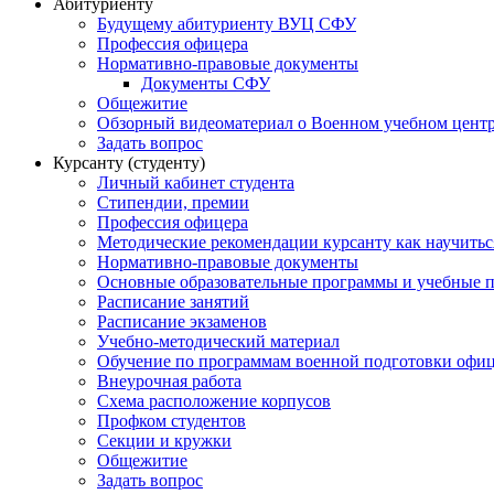
Абитуриенту
Будущему абитуриенту ВУЦ СФУ
Профессия офицера
Нормативно-правовые документы
Документы СФУ
Общежитие
Обзорный видеоматериал о Военном учебном центр
Задать вопрос
Курсанту (студенту)
Личный кабинет студента
Стипендии, премии
Профессия офицера
Методические рекомендации курсанту как научитьс
Нормативно-правовые документы
Основные образовательные программы и учебные 
Расписание занятий
Расписание экзаменов
Учебно-методический материал
Обучение по программам военной подготовки офицер
Внеурочная работа
Схема расположение корпусов
Профком студентов
Секции и кружки
Общежитие
Задать вопрос