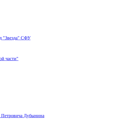
д "Звезда" СФУ
ой части"
а Петровича Дубынина