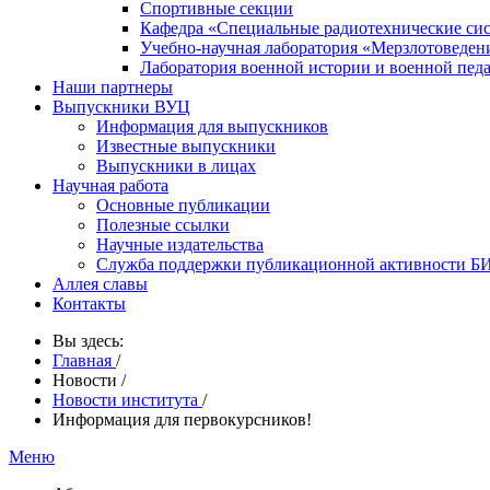
Спортивные секции
Кафедра «Специальные радиотехнические си
Учебно-научная лаборатория «Мерзлотоведен
Лаборатория военной истории и военной пед
Наши партнеры
Выпускники ВУЦ
Информация для выпускников
Известные выпускники
Выпускники в лицах
Научная работа
Основные публикации
Полезные ссылки
Научные издательства
Служба поддержки публикационной активности 
Аллея славы
Контакты
Вы здесь:
Главная
/
Новости
/
Новости института
/
Информация для первокурсников!
Меню