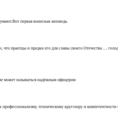
думают.Вот первая воинская заповедь.
и, что праотцы и предки его для славы своего Отечества … голо
, не может называться надёжным офицером
е к профессионализму, техническому кругозору и компетентност