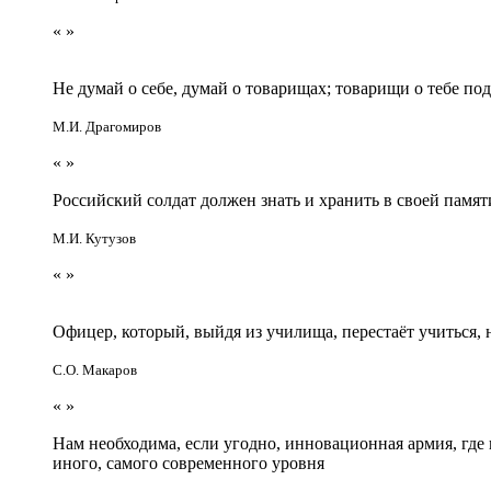
«
»
Не думай о себе, думай о товарищах; товарищи о тебе по
М.И. Драгомиров
«
»
Российский солдат должен знать и хранить в своей памят
М.И. Кутузов
«
»
Офицер, который, выйдя из училища, перестаёт учиться
С.О. Макаров
«
»
Нам необходима, если угодно, инновационная армия, гд
иного, самого современного уровня