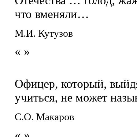
Отечества … голод, жаж
что вменяли…
М.И. Кутузов
«
»
Офицер, который, выйдя
учиться, не может наз
С.О. Макаров
«
»