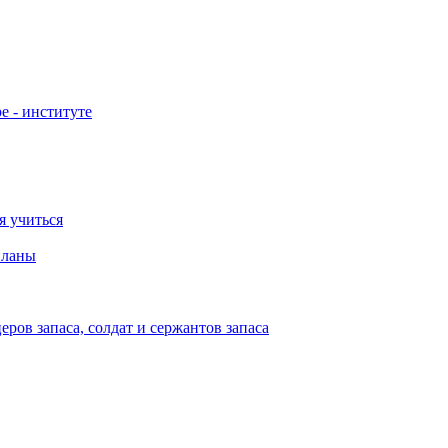
е - институте
я учиться
планы
ов запаса, солдат и сержантов запаса