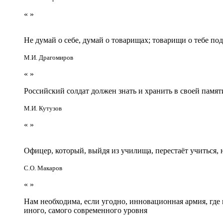
«
»
Не думай о себе, думай о товарищах; товарищи о тебе по
М.И. Драгомиров
«
»
Российский солдат должен знать и хранить в своей памят
М.И. Кутузов
«
»
Офицер, который, выйдя из училища, перестаёт учиться
С.О. Макаров
«
»
Нам необходима, если угодно, инновационная армия, гд
иного, самого современного уровня