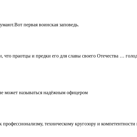
думают.Вот первая воинская заповедь.
и, что праотцы и предки его для славы своего Отечества … голо
, не может называться надёжным офицером
е к профессионализму, техническому кругозору и компетентност