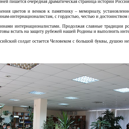
ей пишется очередная драматическая страница истории России
ения цветов и венков к памятнику – мемориалу, установленном
инам-интернационалистам, с гордостью, честью и достоинством 
воинами интернационалистами. Продолжая славные традиции ро
готовы встать на защиту рубежей нашей Родины и выполнить ин
оссийский солдат остается Человеком с большой буквы, душою не 