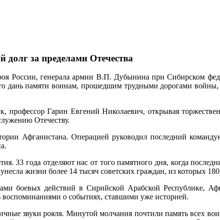
й долг за пределами Отечества
роя России, генерала армии В.П. Дубынина при Сибирском фед
сто дань памяти воинам, прошедшим трудными дорогами войны, 
ук, профессор Гарин Евгений Николаевич, открывая торжествен
 служению Отечеству.
ритории Афганистана. Операцией руководил последний команд
а.
тия. 33 года отделяют нас от того памятного дня, когда послед
унесла жизни более 14 тысяч советских граждан, из которых 180
ками боевых действий в Сирийской Арабской Республике, Афг
ь воспоминаниями о событиях, ставшими уже историей.
дичные звуки рояля. Минутой молчания почтили память всех во