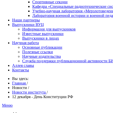
Спортивные секции
Кафедра «Специальные радиотехнические си
Учебно-научная лаборатория «Мерзлотоведен
Лаборатория военной истории и военной пед
Наши партнеры
Выпускники ВУЦ
Информация для выпускников
Известные выпускники
Выпускники в лицах
Научная работа
Основные публикации
Полезные ссылки
Научные издательства
Служба поддержки публикационной активности 
Аллея славы
Контакты
Вы здесь:
Главная
/
Новости
/
Новости института
/
12 декабря - День Конституции РФ
Меню