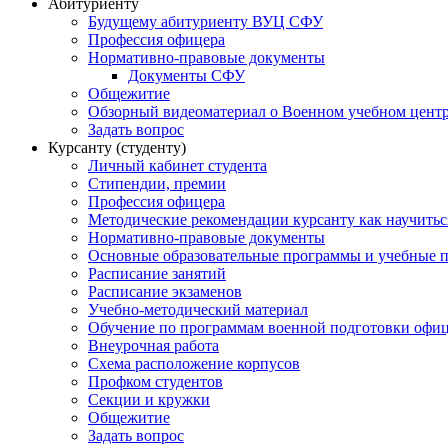
Абитуриенту
Будущему абитуриенту ВУЦ СФУ
Профессия офицера
Нормативно-правовые документы
Документы СФУ
Общежитие
Обзорный видеоматериал о Военном учебном центр
Задать вопрос
Курсанту (студенту)
Личный кабинет студента
Стипендии, премии
Профессия офицера
Методические рекомендации курсанту как научитьс
Нормативно-правовые документы
Основные образовательные программы и учебные 
Расписание занятий
Расписание экзаменов
Учебно-методический материал
Обучение по программам военной подготовки офицер
Внеурочная работа
Схема расположение корпусов
Профком студентов
Секции и кружки
Общежитие
Задать вопрос