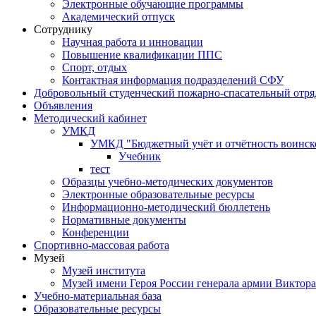
Электронные обучающие программы
Академический отпуск
Сотруднику
Научная работа и инновации
Повышение квалификации ППС
Спорт, отдых
Контактная информация подразделений СФУ
Добровольный студенческий пожарно-спасательный отря
Объявления
Методический кабинет
УМКД
УМКД "Бюджетный учёт и отчётность воинск
Учебник
тест
Образцы учебно-методических документов
Электронные образовательные ресурсы
Информационно-методический бюллетень
Нормативные документы
Конференции
Спортивно-массовая работа
Музей
Музей института
Музей имени Героя России генерала армии Виктор
Учебно-материальная база
Образовательные ресурсы