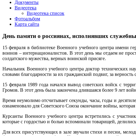
Документы
Видеотека
Видеотека список
Фотоальбом
Карта сайта
День памяти о россиянах, исполнявших служебны
15 февраля в библиотеке Военного учебного центра имени ге
воинов – интернационалистов. В этот день мы отдаем не про
солдатского мужества, верных воинской присяге.
Начальник Военного учебного центра доктор технических на
словами благодарности за их гражданский подвиг, за верность
15 февраля 1989 года начался вывод советских войск с тер
Громов. В этот день была закончена длившаяся более 9 лет войн
Время неумолимо отсчитывает секунды, часы, годы и десятиле
ознаменовало для Советского Союза окончание войны, которая 
Курсанты Военного учебного центра встретились с участни
которые с гордостью и болью вспоминали товарищей, делилис
Для всех присутствующих в зале звучали стихи и песни, мело