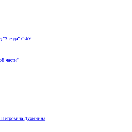
д "Звезда" СФУ
ой части"
а Петровича Дубынина