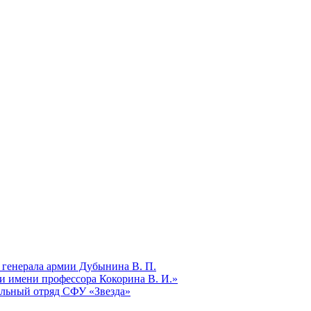
 генерала армии Дубынина В. П.
и имени профессора Кокорина В. И.»
ельный отряд СФУ «Звезда»