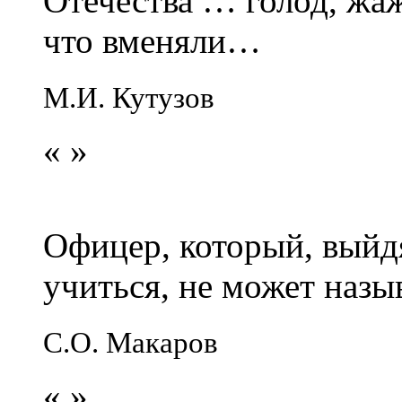
Отечества … голод, жаж
что вменяли…
М.И. Кутузов
«
»
Офицер, который, выйдя
учиться, не может наз
С.О. Макаров
«
»