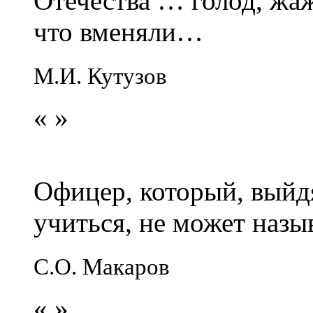
Отечества … голод, жаж
что вменяли…
М.И. Кутузов
«
»
Офицер, который, выйдя
учиться, не может наз
С.О. Макаров
«
»