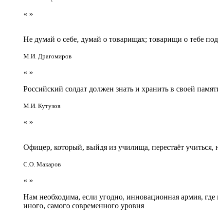
«
»
Не думай о себе, думай о товарищах; товарищи о тебе по
М.И. Драгомиров
«
»
Российский солдат должен знать и хранить в своей памят
М.И. Кутузов
«
»
Офицер, который, выйдя из училища, перестаёт учиться
С.О. Макаров
«
»
Нам необходима, если угодно, инновационная армия, гд
иного, самого современного уровня