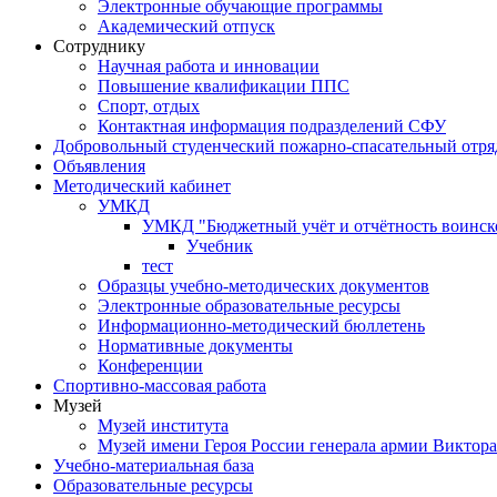
Электронные обучающие программы
Академический отпуск
Сотруднику
Научная работа и инновации
Повышение квалификации ППС
Спорт, отдых
Контактная информация подразделений СФУ
Добровольный студенческий пожарно-спасательный отря
Объявления
Методический кабинет
УМКД
УМКД "Бюджетный учёт и отчётность воинск
Учебник
тест
Образцы учебно-методических документов
Электронные образовательные ресурсы
Информационно-методический бюллетень
Нормативные документы
Конференции
Спортивно-массовая работа
Музей
Музей института
Музей имени Героя России генерала армии Виктор
Учебно-материальная база
Образовательные ресурсы