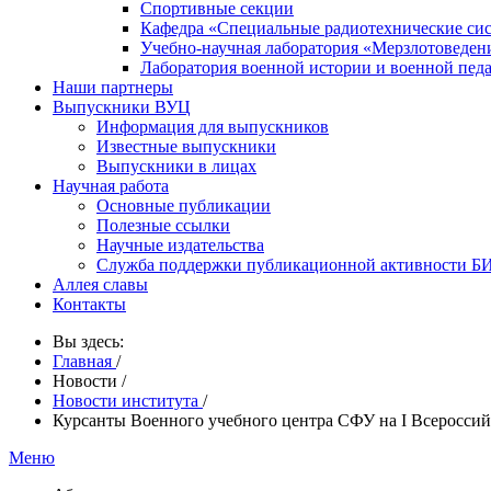
Спортивные секции
Кафедра «Специальные радиотехнические си
Учебно-научная лаборатория «Мерзлотоведен
Лаборатория военной истории и военной пед
Наши партнеры
Выпускники ВУЦ
Информация для выпускников
Известные выпускники
Выпускники в лицах
Научная работа
Основные публикации
Полезные ссылки
Научные издательства
Служба поддержки публикационной активности 
Аллея славы
Контакты
Вы здесь:
Главная
/
Новости
/
Новости института
/
Курсанты Военного учебного центра СФУ на I Всероссийс
Меню