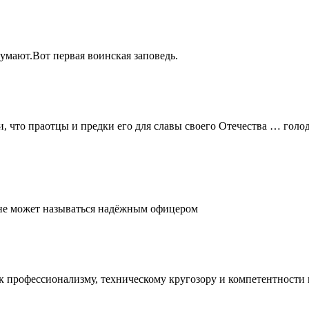
думают.Вот первая воинская заповедь.
и, что праотцы и предки его для славы своего Отечества … голо
, не может называться надёжным офицером
е к профессионализму, техническому кругозору и компетентност