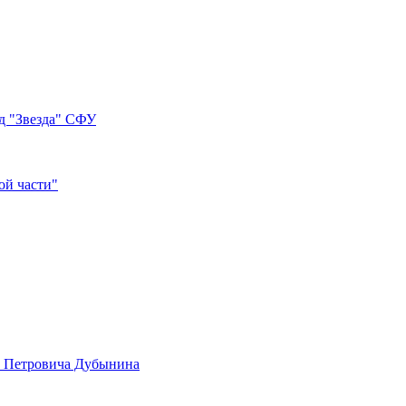
д "Звезда" СФУ
ой части"
а Петровича Дубынина