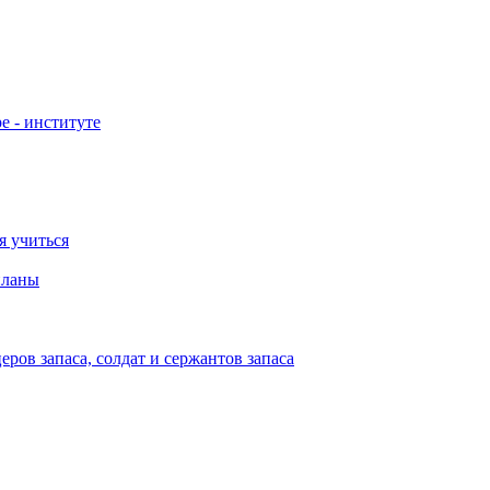
е - институте
я учиться
планы
ов запаса, солдат и сержантов запаса