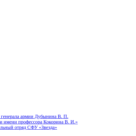
 генерала армии Дубынина В. П.
и имени профессора Кокорина В. И.»
ельный отряд СФУ «Звезда»