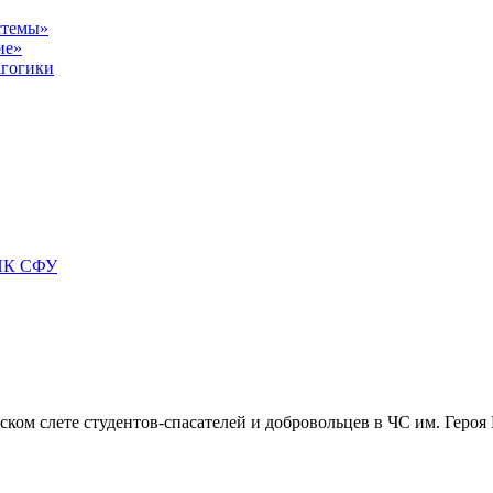
стемы»
ие»
агогики
БИК СФУ
ком слете студентов-спасателей и добровольцев в ЧС им. Героя