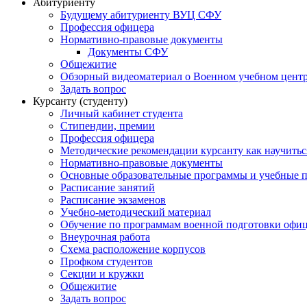
Абитуриенту
Будущему абитуриенту ВУЦ СФУ
Профессия офицера
Нормативно-правовые документы
Документы СФУ
Общежитие
Обзорный видеоматериал о Военном учебном центр
Задать вопрос
Курсанту (студенту)
Личный кабинет студента
Стипендии, премии
Профессия офицера
Методические рекомендации курсанту как научитьс
Нормативно-правовые документы
Основные образовательные программы и учебные 
Расписание занятий
Расписание экзаменов
Учебно-методический материал
Обучение по программам военной подготовки офицер
Внеурочная работа
Схема расположение корпусов
Профком студентов
Секции и кружки
Общежитие
Задать вопрос