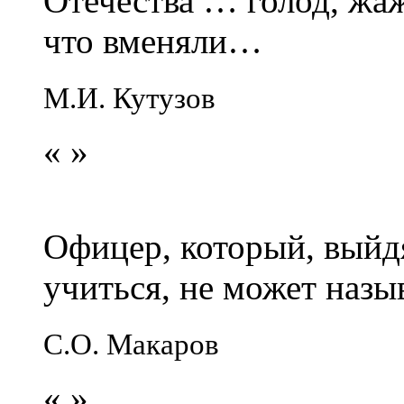
Отечества … голод, жаж
что вменяли…
М.И. Кутузов
«
»
Офицер, который, выйдя
учиться, не может наз
С.О. Макаров
«
»