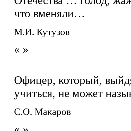
Отечества … голод, жаж
что вменяли…
М.И. Кутузов
«
»
Офицер, который, выйдя
учиться, не может наз
С.О. Макаров
«
»