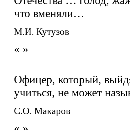
Отечества … голод, жаж
что вменяли…
М.И. Кутузов
«
»
Офицер, который, выйдя
учиться, не может наз
С.О. Макаров
«
»