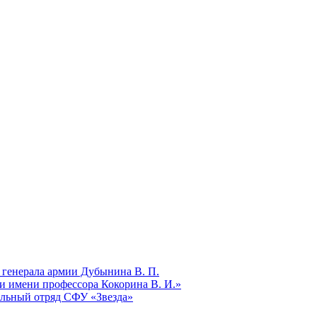
 генерала армии Дубынина В. П.
и имени профессора Кокорина В. И.»
ельный отряд СФУ «Звезда»