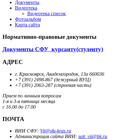
Документы
Видеотека
Видеотека список
Фотоальбом
Карта сайта
Нормативно-правовые документы
Документы СФУ курсанту(студенту)
АДРЕС
г. Красноярск, Академгородок, 13а 660036
+7 (391) 2498-867 (дежурный ВУЦ)
+7 (391) 2063-287 (строевая часть)
Прием по личным вопросам
1-я и 3-я пятница месяца
с 16.00 до 17.00
ПОЧТА
ВИИ СФУ:
Vii@sfu-kras.ru
Администрация сайта ВИИ:
sait_vii@bk.ru