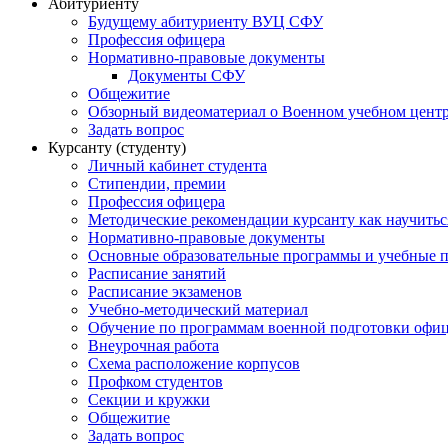
Абитуриенту
Будущему абитуриенту ВУЦ СФУ
Профессия офицера
Нормативно-правовые документы
Документы СФУ
Общежитие
Обзорный видеоматериал о Военном учебном центр
Задать вопрос
Курсанту (студенту)
Личный кабинет студента
Стипендии, премии
Профессия офицера
Методические рекомендации курсанту как научитьс
Нормативно-правовые документы
Основные образовательные программы и учебные 
Расписание занятий
Расписание экзаменов
Учебно-методический материал
Обучение по программам военной подготовки офицер
Внеурочная работа
Схема расположение корпусов
Профком студентов
Секции и кружки
Общежитие
Задать вопрос