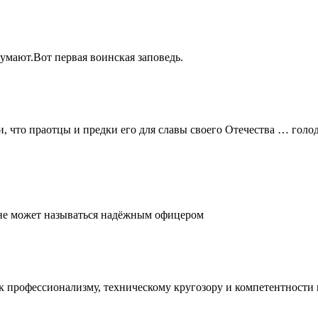
думают.Вот первая воинская заповедь.
и, что праотцы и предки его для славы своего Отечества … голо
, не может называться надёжным офицером
е к профессионализму, техническому кругозору и компетентност