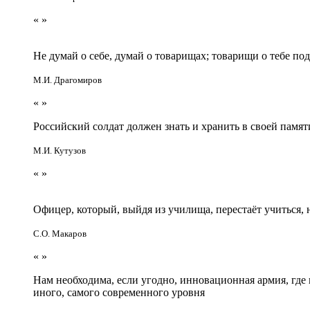
«
»
Не думай о себе, думай о товарищах; товарищи о тебе по
М.И. Драгомиров
«
»
Российский солдат должен знать и хранить в своей памят
М.И. Кутузов
«
»
Офицер, который, выйдя из училища, перестаёт учиться
С.О. Макаров
«
»
Нам необходима, если угодно, инновационная армия, гд
иного, самого современного уровня