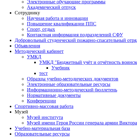
Электронные обучающие программы
Академический отпуск
Сотруднику
Научная работа и инновации
Повышение квалификации ППС
Спорт, отдых
Контактная информация подразделений СФУ
Добровольный студенческий пожарно-спасательный отря
Объявления
Методический кабинет
УМКД
УМКД "Бюджетный учёт и отчётность воинск
Учебник
тест
Образцы учебно-методических документов
Электронные образовательные ресурсы
Информационно-методический бюллетень
Нормативные документы
Конференции
Спортивно-массовая работа
Музей
Музей института
Музей имени Героя России генерала армии Виктор
Учебно-материальная база
Образовательные ресурсы