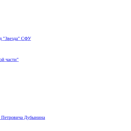
д "Звезда" СФУ
ой части"
а Петровича Дубынина