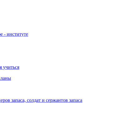
е - институте
я учиться
планы
ов запаса, солдат и сержантов запаса