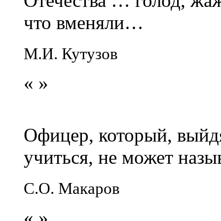
Отечества … голод, жаж
что вменяли…
М.И. Кутузов
«
»
Офицер, который, выйдя
учиться, не может наз
С.О. Макаров
«
»