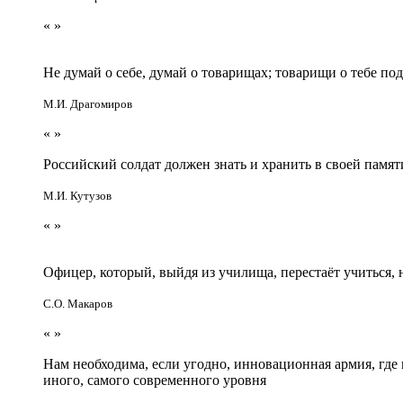
«
»
Не думай о себе, думай о товарищах; товарищи о тебе по
М.И. Драгомиров
«
»
Российский солдат должен знать и хранить в своей памят
М.И. Кутузов
«
»
Офицер, который, выйдя из училища, перестаёт учиться
С.О. Макаров
«
»
Нам необходима, если угодно, инновационная армия, гд
иного, самого современного уровня