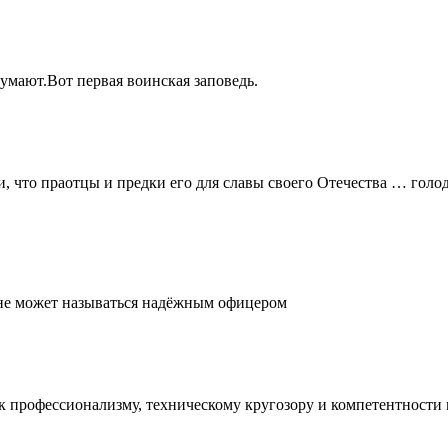
думают.Вот первая воинская заповедь.
и, что праотцы и предки его для славы своего Отечества … голо
, не может называться надёжным офицером
е к профессионализму, техническому кругозору и компетентност