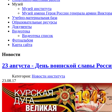
Музей
Музей института
Музей имени Героя России генерала армии Виктор
Учебно-материальная база
Образовательные ресурсы
Документы
Видеотека
Видеотека список
Фотоальбом
Карта сайта
Новости
23 августа - День воинской славы Росс
Категория:
Новости института
23.08.17