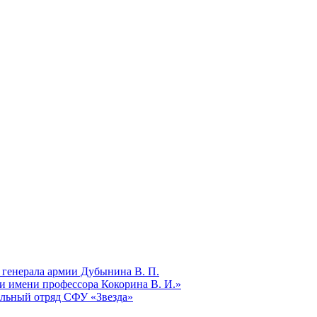
 генерала армии Дубынина В. П.
и имени профессора Кокорина В. И.»
ельный отряд СФУ «Звезда»