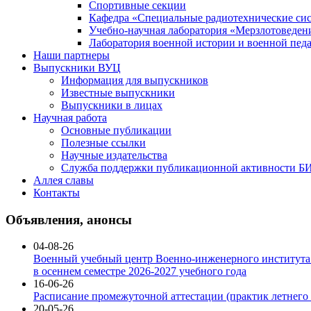
Спортивные секции
Кафедра «Специальные радиотехнические си
Учебно-научная лаборатория «Мерзлотоведен
Лаборатория военной истории и военной пед
Наши партнеры
Выпускники ВУЦ
Информация для выпускников
Известные выпускники
Выпускники в лицах
Научная работа
Основные публикации
Полезные ссылки
Научные издательства
Служба поддержки публикационной активности 
Аллея славы
Контакты
Объявления, анонсы
04-08-26
Военный учебный центр Военно-инженерного института 
в осеннем семестре 2026-2027 учебного года
16-06-26
Расписание промежуточной аттестации (практик летнего п
20-05-26