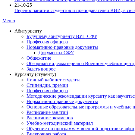
21-10-25
Перенос занятий студентов и преподавателей ВИИ, в свя
Меню
Абитуриенту
Будущему абитуриенту ВУЦ СФУ
Профессия офицера
Нормативно-правовые документы
Документы СФУ
Общежитие
Обзорный видеоматериал о Военном учебном центр
Задать вопрос
Курсанту (студенту)
Личный кабинет студента
Стипендии, премии
Профессия офицера
Методические рекомендации курсанту как научитьс
Нормативно-правовые документы
Основные образовательные программы и учебные 
Расписание занятий
Расписание экзаменов
Учебно-методический материал
Обучение по программам военной подготовки офицер
Внеурочная работа