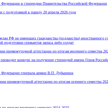
й Федерации и стипендии Правительства Российской Федерации
и с подготовкой к параду 20 апреля 2026 года
дан РФ не имеющих гражданства (подданства) иностранного го
й подготовки сержантов запаса либо солдат
ния промежуточной аттестации по итогам весеннего семестра 202
проводит конкурс на получение стипендий имени Героя Российс
 Федерации генерала армии В.П. Дубынина
ения промежуточной аттестации по итогам осеннего семестра 202
 по итогам весеннего семестра 2024-2025