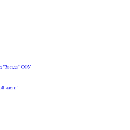
д "Звезда" СФУ
ой части"