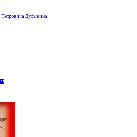
а Петровича Дубынина
ии