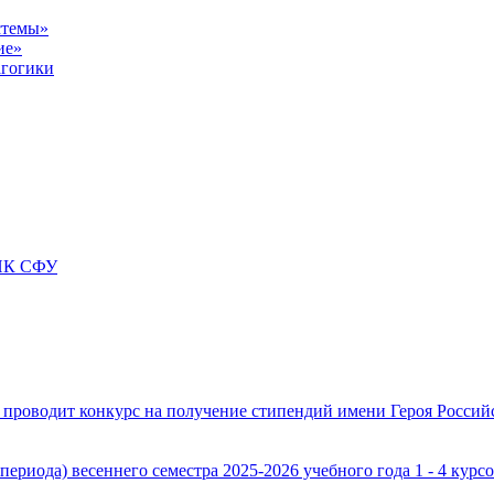
стемы»
ие»
агогики
БИК СФУ
проводит конкурс на получение стипендий имени Героя Российс
ериода) весеннего семестра 2025-2026 учебного года 1 - 4 курс